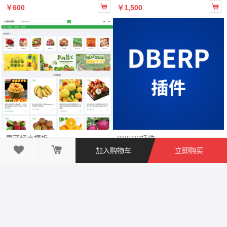


￥600
￥1,500
果蔬超市模板
DBERP插件

加入购物车
立即购买


￥1,000
￥50
￥ 人民币
Copyright ©
珑大应用商城
版权所有
北京珑大钜商科技有限公司