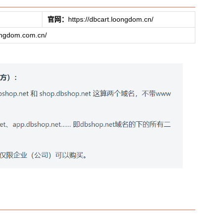
官网：
https://dbcart.loongdom.cn/
oongdom.com.cn/