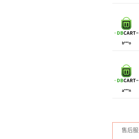
b***o
a***n
售后服