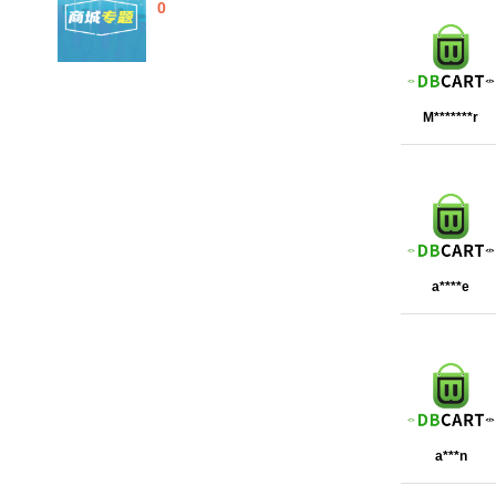
0
M*******r
a****e
a***n