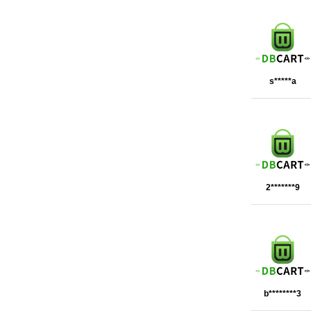
s*****a
2*******9
b********3