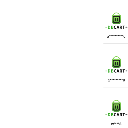
a**********c
1*********8
w****8