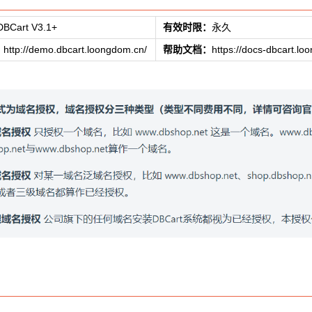
DBCart V3.1+
有效时限：
永久
：
http://demo.dbcart.loongdom.cn/
帮助文档：
https://docs-dbcart.l