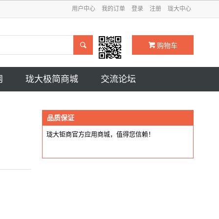
用户中心
我的订单
登录
注册
珑大中心

购物车
网
珑大极简商城
交流论坛
品质保证
珑大钜商官方应用商城，值得您信赖！