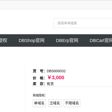
授权
DBShop官网
DBErp官网
DBCart官
货 号：
DBS000032
￥3,000
价 格：
库 存：
有货
商城授权：
单域名
泛域名
不限域名